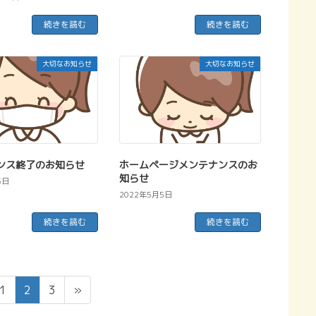
続きを読む
続きを読む
大切なお知らせ
大切なお知らせ
ンス終了のお知らせ
ホームページメンテナンスのお
知らせ
5日
2022年5月5日
続きを読む
続きを読む
ペ
ペ
ペ
1
2
3
»
ー
ー
ー