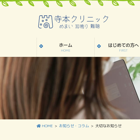
コ
ナ
ン
ビ
テ
ゲ
ン
ー
ツ
シ
に
ョ
ホーム
はじめての方へ
移
ン
HOME
FIRST
動
に
移
動
HOME
お知らせ・コラム
大切なお知らせ